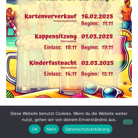
Impressum
Diese Website benutzt Cookies. Wenn du die Website weiter
nutzt, gehen wir von deinem Einverständnis aus.
Datenschutzerklärung
OK
Nein
Datenschutzerklärung